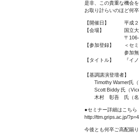
是非、この貴重な機会を
お取り計らいのほど何卒
【開催日】 平成２９年
【会場】 国立大学法
〒106-8677 
【参加登録】 ＜セミ
参加無料、どな
【タイトル】 『イノ
【基調講演登壇者】
Timothy Warner氏（Vice
Scott Biddy 氏（Vice Cha
木村 彰吾 氏（名古
●セミナー詳細はこちら
http://ttm.grips.ac.jp/?p=
今後とも何卒ご高配賜り