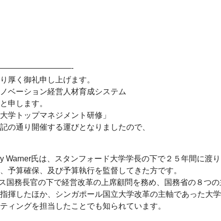
—————————-
り厚く御礼申し上げます。
ノベーション経営人材育成システム
と申します。
大学トップマネジメント研修」
記の通り開催する運びとなりましたので、
thy Warner氏は、スタンフォード大学学長の下で２５年間に渡り
、予算確保、及び予算執行を監督してきた方です。
ライス国務長官の下で経営改革の上席顧問を務め、国務省の８つの
指揮したほか、シンガポール国立大学改革の主軸であった大学
ティングを担当したことでも知られています。